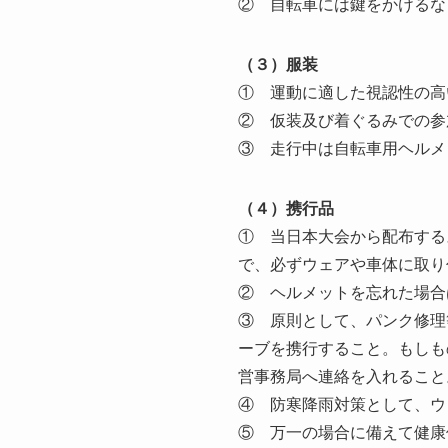
② 自転車には鍵をかけるな
（３）服装
① 運動に適した視認性の高
② 仮装及び着ぐるみでの参
③ 走行中は自転車用ヘルメ
（４）携行品
① 当日本大会から配布する
で、必ずウェアや車体に取り
② ヘルメットを忘れた場合
③ 原則として、パンク修理
ーブを携行すること。もしも
営事務局へ連絡を入れること
④ 防寒降雨対策として、ウ
⑤ 万一の場合に備えて健康