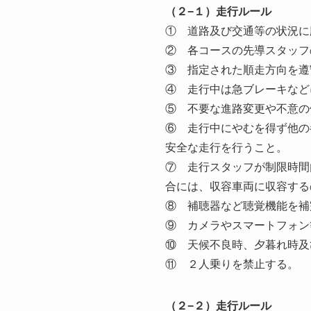
（２−１）走行ルール
① 道路及び交通等の状況に
② 各コースの先導スタッフ
③ 指定された順走方向を遵
④ 走行中は急ブレーキなど
⑤ 不要な進路変更や不意の
⑥ 走行中にやむを得ず他の
安全な走行を行うこと。
⑦ 走行スタッフが制限時間
合には、収容車両に収容する
⑧ 補聴器など聴覚機能を補
⑨ カメラやスマートフォン
⑩ 天候不良時、夕暮れ時及
⑪ ２人乗りを禁止する。
（２−２）走行ルール