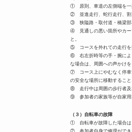
① 原則、車道の左側端を一
② 並進走行、蛇行走行、割
③ 狭隘路・取付道・橋梁部
④ 見通しの悪い箇所やカー
と。
⑤ コースを外れての走行を
⑥ 右左折時等の手・腕によ
な場合は、周囲への声かけを
⑦ コース上にやむなく停車
の安全な場所に移動すること
⑧ 走行中は周囲の歩行者及
⑨ 参加者の家族等が自家用
（３）自転車の故障
① 自転車が故障した場合は
② 参加者自身で修理ができ