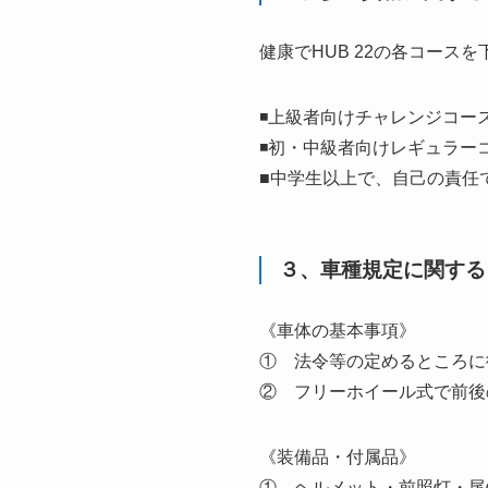
健康でHUB 22の各コー
◾上級者向けチャレンジコース(約
◾初・中級者向けレギュラーコース
■中学生以上で、自己の責任
３、車種規定に関する
《車体の基本事項》
① 法令等の定めるところに
② フリーホイール式で前後
《装備品・付属品》
① ヘルメット・前照灯・尾